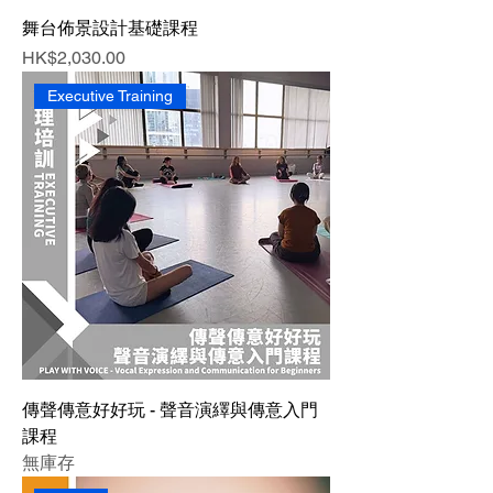
舞台佈景設計基礎課程
價格
HK$2,030.00
Executive Training
傳聲傳意好好玩 - 聲音演繹與傳意入門
課程
無庫存