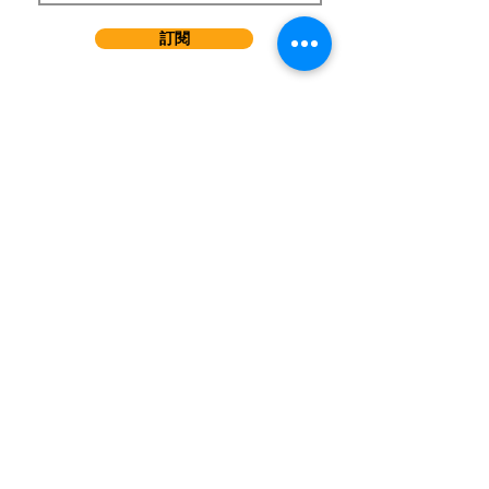
訂閱
​學習課程
短期課程
兒童課程
持續進修基金課程 (CEF)
事業發展課程
音樂劇課程
DSE應用學習課程
學科範圍