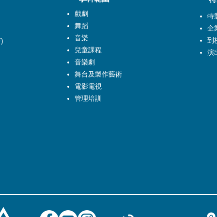
戲劇
特
舞蹈
企
音樂
到
)
兒童課程
演
音樂劇
舞台及製作藝術
電影電視
管理培訓