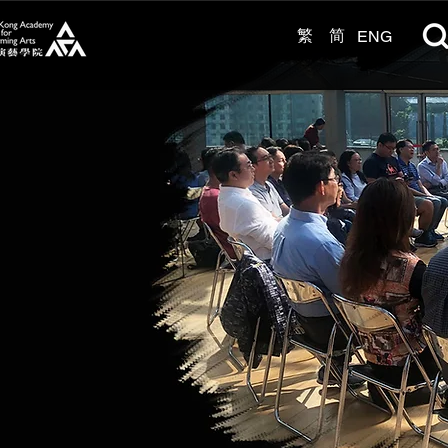
繁
简
ENG