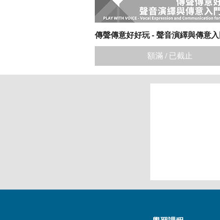
傳聲傳意好好玩 - 聲音演繹與傳意
快速瀏覽
額滿 / 已截止