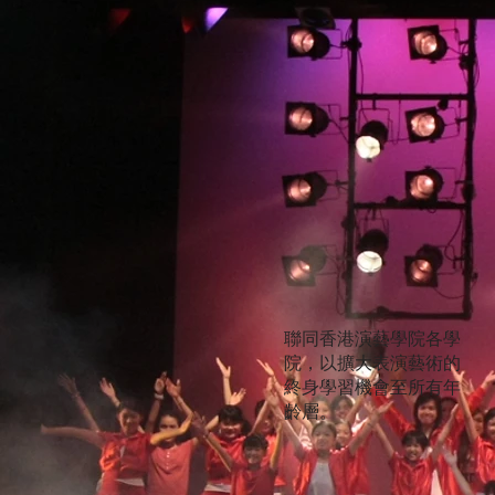
聯同香港演藝學院各學
院，以擴大表演藝術的
終身學習機會至所有年
齡層。