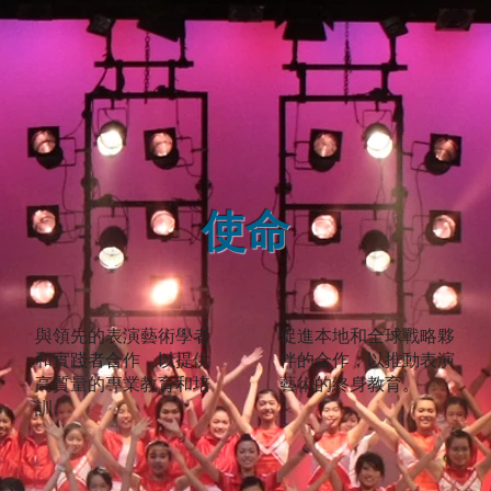
使命
與領先的表演藝術學者
促進本地和全球戰略夥
和實踐者合作，以提供
伴的合作，以推動表演
高質量的專業教育和培
藝術的終身教育。
訓。