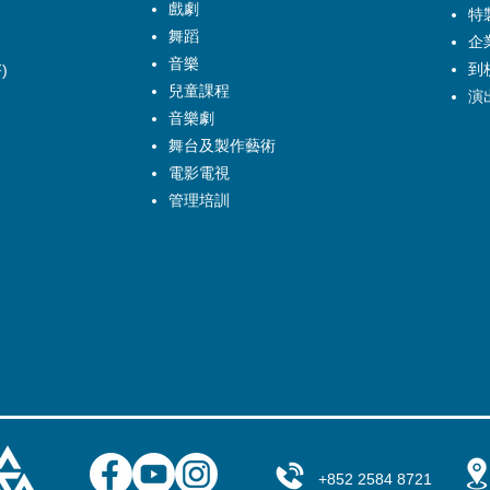
戲劇
特
舞蹈
企
音樂
到
)
兒童課程
演
音樂劇
舞台及製作藝術
電影電視
管理培訓
+852 2584 8721