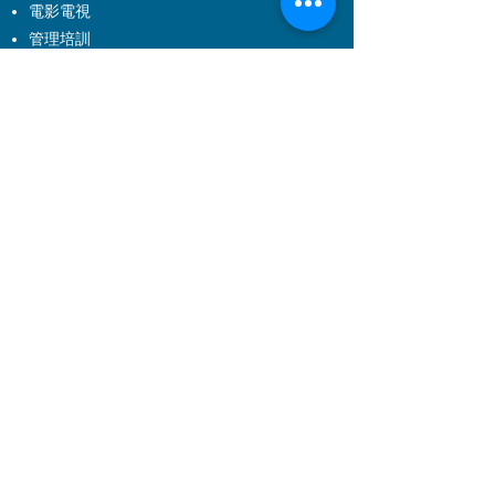
電影電視
管理培訓
特製服務
特製服務介紹
企業培訓
到校製作及校本特製課程
演出製作
關於 EXCEL
關於我們
加入我們
聯絡我們
常見問題