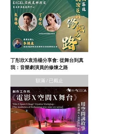
丁彤欣X袁浩楊分享會: 從舞台到真
我：音樂劇演員的修煉之路
額滿 / 已截止