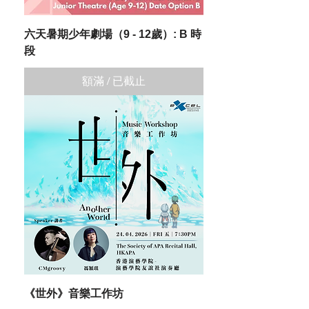
六天暑期少年劇場（9 - 12歲）: B 時
段
額滿 / 已截止
《世外》音樂工作坊