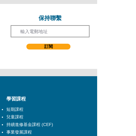
Jeannette Nelson 及 Kelly McEvenue 等國際
知名發聲老師取經。及後於倫敦發展其表演事
業，參與電視、電影、舞台、社區藝術發展等
保持聯繫
Email
工作。曾參演電視演出包括 Casualty, Judge
John Deed(BBC), Ultimate Force, The Bill
(ITV) 。舞台演出包括2007年的Moonwalking
in Chinatown (Soho Theatre), 2009年的
訂閱
Sweet Mandarin(True Heart Theatre)。除此
之外，亦有參與不同類型的配音以及廣告工
作。
音樂劇導演及聯導作品：演藝戲劇 - Children
of Eden, RENT, Songs for a New World, 青
春的覺醒及上海交流演出等。校外導演作品：
Songs for a New World (音樂劇作)今年初
雪，把失戀完結! (7A班戲劇組), 我城．我家
(演戲家族) 。除了導演工作外，亦有參與歌唱
​學習課程
指導的制作，包括：穿Kenzo的女人及唐吉訶
短期課程
德 - Man of La Mancha (中英劇團)。
兒童課程
持續進修基金課程 (CEF)
事業發展課程