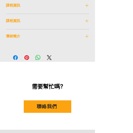
課程資訊
課程編號:
NEXC_8JUN2024A
課程資訊
學科:
專業發展
講者
: 李頴康 香港演藝學院戲劇學院高級講師
日期:
2024 年 6 月8 日（星期六）
（聲線訓練）及音樂劇課程主管。
導師簡介
時間:
10:00am – 13:30pm
語言:
粵語附英文資料
地點:
香港演藝學院
講者：李頴康
年齡限制
：16歲或以上
香港演藝學院戲劇學院高級講師（聲線訓練）
及音樂劇課程主管。
他是 Estill Master Trainer 及著名私人歌唱導
師，當中曾指導流行歌手包括張繼聰、謝安
琪、姜濤及香胤宅等。他是皇家藝術學會院士
及首位在英國的華人獲得皇家莎士比亞劇團獎
需要幫忙嗎?
學金。
畢業於香港演藝學院戲劇學院，獲得藝術學士
(榮譽)學位，主修表演，並在2010年於
聯絡我們
Birmingham School of Acting以優異成績修獲
藝術碩士學位主修專業發聲訓練。獲薈英社獎
學金參加 Royal National Theatre Studio 的
發聲老師訓練，跟 Patsy Rodenburg,