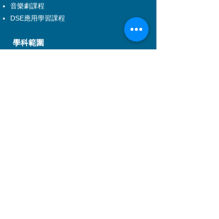
音樂劇課程
DSE應用學習課程
學科範圍
戲劇
舞蹈
音樂
兒童課程
音樂劇
舞台及製作藝術
電影電視
管理培訓
特製服務
特製服務介紹
企業培訓
到校製作及校本特製課程