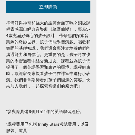
立即購買
準備好與神奇和強大的巫師會面了嗎？銅級課
程靈感源自經典音樂劇《綠野仙蹤》，專為3-
4歲充滿好奇心的孩子設計，帶領他們探索音
樂劇的奇妙世界。孩子們能學習演戲、唱歌和
舞蹈的基礎知識，我們還會專注於培養他們的
溝通能力和自信心。更重要的是，孩子將在快
樂的學習過程中結交新朋友。課程並為孩子們
提供了一個英語學習和表達的環境。課程結束
時，歡迎家長來觀看孩子們在課室中進行小表
演。我們非常期待看到孩子們燦爛的笑容。快
來加入我們，一起探索音樂劇的魔力吧！
*參與應具備6個月至1年的英語學習經驗。
*課程費用已包括Trinity Stars考試費用，以及
服裝、道具。