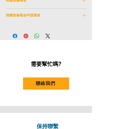
持續進修基金
腦特效課程及參與香港生產力局計劃赴美國學
(a) 香港中學文憑考試（HKDSE）
香港演藝學院院校編號：
313
習電腦圖像設計，為業界資深的設計師。
(I) 申請者須取得以下成績 ：
持續進修基金申請資格
CEF課程編號：
32Z163064
黃氏將其寶貴工作經驗，多次透過講座與展覽
(i ) 英文科取得三級或以上 ；及
此課程已被納入持續進修基金可獲發還款課程
與大眾分享，並於香港演藝學院電影學院、理
(1) 本學院規定的課程評核取得總分50%以上
(ii) 中文科取得三級或以上 ；及
的名單中。本單元所屬之主體課程 (電影電視
工大學及香港知專設計學院擔任兼職講師。
合格成績
(iii) 數學科取得二級或以上 ；及
藝術（榮譽）學士之單元) 在資歷架構下獲得
(2) 課堂出席率不少於課程總上課時數的70%
(iv) 公民與社會發展科成績「達標」；及
認可 (資歴架構第5級)。
(v) 其他一科取得二級或以上（應用學習科成
績「達標」可計算在內）
(b) 學院所頒發之基礎（學科*）文憑，並達至
需要幫忙嗎?
學院銜接學士課程的要求。
（*粵劇或舞蹈或戲劇或音樂或舞台及製作藝
術其中一項學科）
聯絡我們
(c) 其他認可資格
(I) 由認可本地高等學院提供之學士課程
(i) 完成最少一年學士課程並取得滿意成績
(II) 由認可本地高等學院提供之副學士、高級
文憑課程
(i) 完成最少一年副學士、高級文憑課程並取
保持聯繫
Email