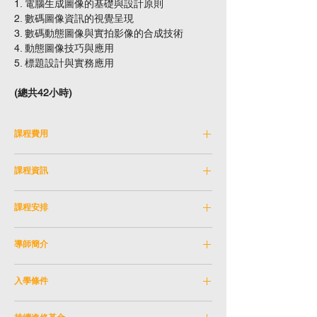
1. 電腦生成圖像的基礎與設計原則
2. 數碼圖像資訊的視覺呈現
3. 數碼動態圖像與實拍影像的合成技術
4. 動態圖像技巧與應用
5. 標題設計與實務應用
(總共42小時)
課程費用
學費： HKD 10,500
課程資訊
(共分 4 期繳交，每期HKD 2,625)
課程編號：
待定
*首次申請持續進修基金資助之申請者，可獲
課程安排
資歷架構級別：
5
資助課程費用高達HKD 8,400。
(42小時課程
導師：
黃偉健
日期：
待定
只需HKD 2,100)
教學語言：
粵語 (輔以英語)
導師簡介
星期：
待定
年齡限制：
18歲或以上
時間：
待定
有關持續進修基金資助詳情，可查看
導師：黃偉健
地點：
灣仔香港演藝學院
https://www.wfsfaa.gov.hk/en/ce/cef/overvie
入學條件
修業期：
共 14 週
w.php
黃氏擁有超過30年插畫、電腦圖像設計、動
完成高中課程，及取得以
下一項
成績：
畫及3D建模設計經驗，曾於理工大學修讀電