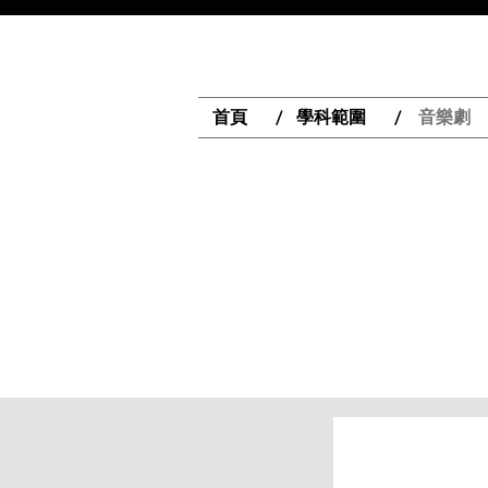
首頁
學科範圍
音樂劇
/
/