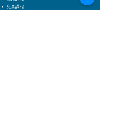
兒童課程
持續進修基金課程 (CEF)
事業發展課程
音樂劇課程
DSE應用學習課程
學科範圍
戲劇
舞蹈
音樂
兒童課程
音樂劇
舞台及製作藝術
電影電視
管理培訓
特製服務