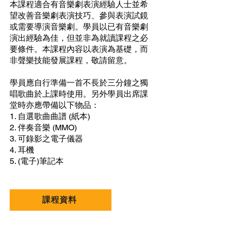
本課程適合有音樂劇表演經驗人士並希
望改善音樂劇表演技巧、參與表演試鏡
或需要導演音樂劇。學員以已有音樂劇
演出經驗為佳，但並非為就讀課程之必
要條件。本課程內容以表演為基礎，而
非聲樂技能發展課程，敬請留意。
學員應自行準備一首不長於三分鐘之獨
唱歌曲於上課時使用。另外學員出席課
堂時亦應帶備以下物品：
1. 自選歌曲曲譜 (紙本)
2. 伴奏音樂 (MMO)
3. 可錄影之電子儀器
4. 耳機
5. (電子)筆記本
課程資料