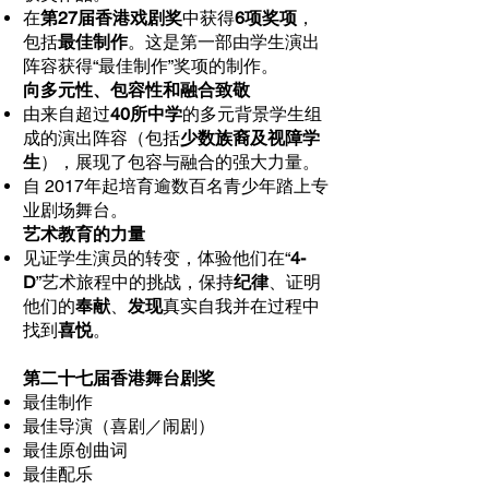
在
第27届香港戏剧奖
中获得
6项奖项
，
包括
最佳制作
。这是第一部由学生演出
阵容获得“最佳制作”奖项的制作。
向多元性、包容性和融合致敬
由来自超过
40所中学
的多元背景学生组
成的演出阵容（包括
少数族裔及视障学
生
），展现了包容与融合的强大力量。
自 2017年起培育逾数百名青少年踏上专
业剧场舞台。
艺术教育的力量
见证学生演员的转变，体验他们在“
4-
D
”艺术旅程中的挑战，保持
纪律
、证明
他们的
奉献
、
发现
真实自我并在过程中
找到
喜悦
。
第二十七届香港舞台剧奖
最佳制作
最佳导演（喜剧／闹剧）
最佳原创曲词
最佳配乐