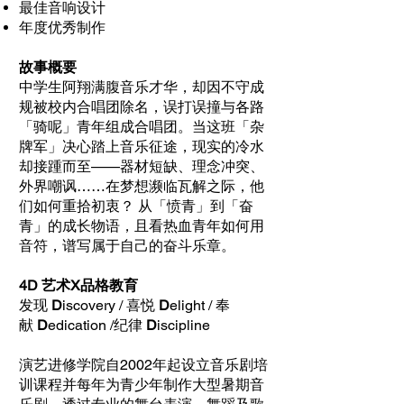
最佳音响设计
年度优秀制作
故事概要
中学生阿翔满腹音乐才华，却因不守成
规被校内合唱团除名，误打误撞与各路
「骑呢」青年组成合唱团。当这班「杂
牌军」决心踏上音乐征途，现实的冷水
却接踵而至——器材短缺、理念冲突、
外界嘲讽……在梦想濒临瓦解之际，他
们如何重拾初衷？ 从「愤青」到「奋
青」的成长物语，且看热血青年如何用
音符，谱写属于自己的奋斗乐章。
4D 艺术X品格教育
发现
D
iscovery / 喜悦
D
elight / 奉
献
D
edication /纪律
D
iscipline
演艺进修学院自2002年起设立音乐剧培
训课程并每年为青少年制作大型暑期音