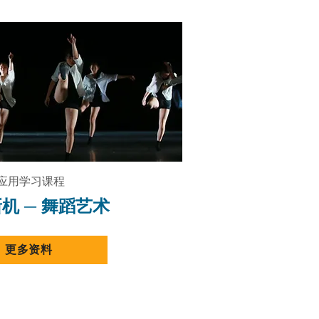
应用学习课程
新机
─
舞蹈
艺术
更多资料