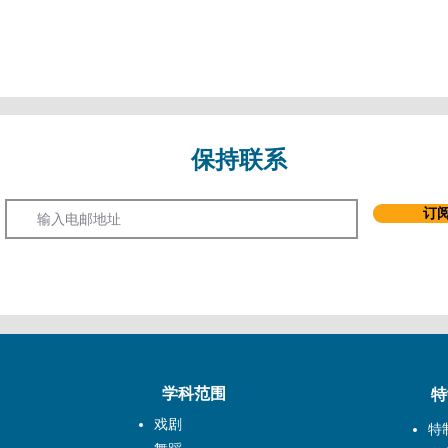
保持联系
Email
订
学科范围
特
戏剧
特