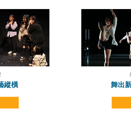
程
劇藝縱橫
舞出