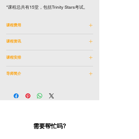
*课程总共有15堂，包括Trinity Stars考试。
课程费用
費用：HKD 5,250
课程资讯
全日制學生優惠不適用
如有爭議，演藝進修學院保留最終決議權。
科目编号：
SKM_6SEP2026B
课程安排
学科：
儿童
导师：
曹咏诗
日期：
2026年9月6日 - 2026年12月20日 (逢
教学语言：
英文
导师简介
星期日)
年龄限制：
4 - 5岁
(10月18日没有堂)
导师：曹咏诗
Trinity Stars考试日期：
考试安排待定
曹氏拥有超过12年音乐教学经验，致力于儿
时间：
上午11:15 - 下午12:30
童及青少年的音乐培育。她曾担任香港歌剧院
地点：
石硖尾排演室
儿童合唱团歌唱指导，并于多间本地小学担任
地址：
九龙石硖尾白田街30号
音乐剧及音乐演出导师。
课数：
15
曹氏专注于声乐、结他及音乐制作教学，涵盖
需要帮忙吗?
声乐技巧、舞台表演与声音表达；结他演奏与
伴奏；以及歌曲创作、编曲、录音与后期制