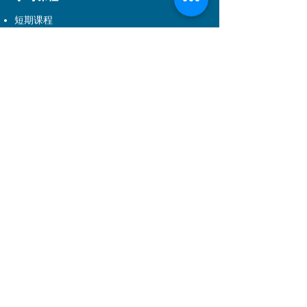
短期课程
儿童课程
持续进修基金课程
事业发展课程
音乐剧课程
DSE应用学习课程
学科范围
戏剧
舞蹈
音乐
儿童课程
音乐剧
舞台及制作艺术
电影电视
管理培训