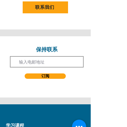
作。近年亦积极参与筹办多元音乐课程，包括
联系我们
合唱团、唱歌班、结他班、乐队训练班及音乐
制作课程。
曹氏相信音乐不仅是技巧的培养，更是情感与
创意的表达。她致力透过课程设计，让学生建
立自信、提升合作能力，并享受音乐带来的快
乐。
保持联系
Email
订阅
学习课程