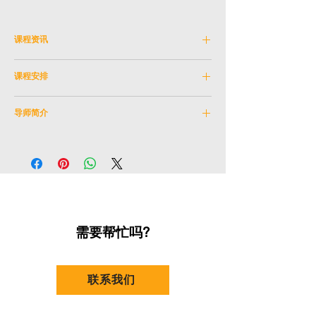
课程资讯
科目编号:
NEXC_6JUN2024A
课程安排
学科:
专业发展
导师:
李頴康, FRSA
日期:
2024年 6 月 8 日 (星期日)
教学语言:
粤语及英文教材
导师简介
时间:
10:00-13:30
年龄限制:
16岁或以上
地点:
香港演藝學院
讲者: 李頴康, FRSA
香港演艺学院戏剧学院高级讲师（声线训练）
及音乐剧课程主管。
他是 Estill Master Trainer 及著名私人歌唱导
师，当中曾指导流行歌手包括张继聪、谢安
琪、姜涛及香胤宅等。 他是皇家艺术学会院
需要帮忙吗?
士及首位在英国的华人获得皇家莎士比亚剧团
奖学金。
联系我们
毕业于香港演艺学院戏剧学院，获得艺术学士
(荣誉)学位，主修表演，并在2010年于