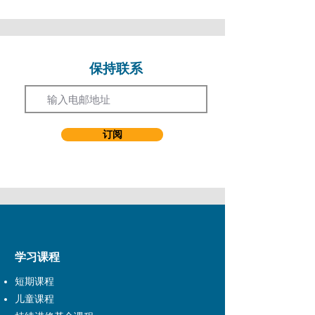
Birmingham School of Acting以优异成绩修获
艺术硕士学位主修专业发声训练。 获荟英社
奖学金参加 Royal National Theatre Studio
的发声老师训练，跟 Patsy Rodenburg,
Jeannette Nelson 及 Kelly McEvenue 等国际
保持联系
Email
知名发声老师取经。 及后于伦敦发展其表演
事业，参与电视、电影、舞台、社区艺术发展
等工作。 曾参演电视演出包括 Casualty,
Judge John Deed(BBC), Ultimate Force,
订阅
The Bill (ITV) 。 舞台演出包括2007年的
Moonwalking in Chinatown (Soho Theatre),
2009年的Sweet Mandarin(True Heart
Theatre)。 除此之外，亦有参与不同类型的
配音以及广告工作。
音乐剧导演及联导作品：演艺戏剧 - Children
of Eden, RENT, Songs for a New World, 青
春的觉醒及上海交流演出等。 校外导演作
学习课程
品：Songs for a New World (音乐剧作)今年
短期课程
初雪，把失恋完结! (7A班戏剧组), 我城． 我
家 (演戏家族) 。 除了导演工作外，亦有参与
儿童课程
歌唱指导的制作，包括：穿Kenzo的女人及唐