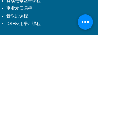
持续进修基金课程
吉诃德 - Man of La Mancha (中英剧团)。
事业发展课程
音乐剧课程
DSE应用学习课程
学科范围
戏剧
舞蹈
音乐
儿童课程
音乐剧
舞台及制作艺术
电影电视
管理培训
特制服务
特制服务介绍
企业培训