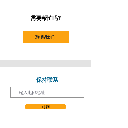
地址:
九龙石硖尾白田街30号
外，她在音乐剧 "About Time" 中担任编舞，
课数：
15
进一步拓展了创作角色。她曾在中学任教，为
不同背景的学生教授语言技巧，这段经历赋予
需要帮忙吗?
她艺术工作中独特的沟通能力与同理心。
朱氏持有香港大学文学士一级荣誉学位，并於
2020年获演艺进修学院颁发 Pearson BTEC
联系我们
音乐剧文凭。为深化专业训练，她於2023年
参加了纽约大学帝势艺术学院的音乐剧密集课
程。目前，她是香港演艺学院音乐剧系的应届
毕业生。朱氏曾获得多项殊荣，包括第七届全
国大学生艺术展演中的音乐独唱获得「优等
奖」丶谢安琪奖学金以及高世章音乐剧奖学
金。
保持联系
Email
订阅