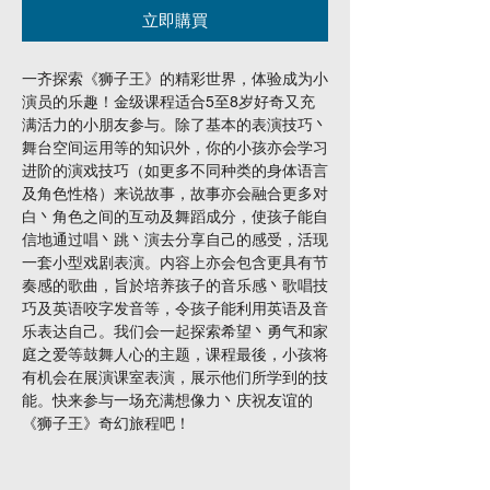
立即購買
一齐探索《狮子王》的精彩世界，体验成为小
演员的乐趣！金级课程适合5至8岁好奇又充
满活力的小朋友参与。除了基本的表演技巧丶
舞台空间运用等的知识外，你的小孩亦会学习
进阶的演戏技巧（如更多不同种类的身体语言
及角色性格）来说故事，故事亦会融合更多对
白丶角色之间的互动及舞蹈成分，使孩子能自
信地通过唱丶跳丶演去分享自己的感受，活现
一套小型戏剧表演。内容上亦会包含更具有节
奏感的歌曲，旨於培养孩子的音乐感丶歌唱技
巧及英语咬字发音等，令孩子能利用英语及音
乐表达自己。我们会一起探索希望丶勇气和家
庭之爱等鼓舞人心的主题，课程最後，小孩将
有机会在展演课室表演，展示他们所学到的技
能。快来参与一场充满想像力丶庆祝友谊的
《狮子王》奇幻旅程吧！