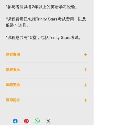
*参与者应具备2年以上的英语学习经验。
*课程费用已包括Trinity Stars考试费用，以及
服装丶道具。
*课程总共有15堂，包括Trinity Stars考试。
课程费用
费用：HKD 6,450
课程资讯
全日制学生优惠不适用
如有争议，演艺进修学院保留最终决议权。
科目编号：
SKM_5SEP2026B
课程安排
学科：
儿童
导师：
朱宝澄
日期:
2026年9月5日 - 2026年12月19日 （逢
教学语言：
英文
导师简介
星期六）
年龄限制：
5 - 8岁
(9月26日没有堂)
导师：朱宝澄
Trinity Stars考试日期：
考试安排待定
朱氏是一位专注於音乐剧的艺术家及导师。她
时间:
上午11:30 - 下午13:00
近期的演出作品包括《我佛无着经》及原创音
地点：
石硖尾排演室
乐剧《给我一个五千七的家》（选段）。此