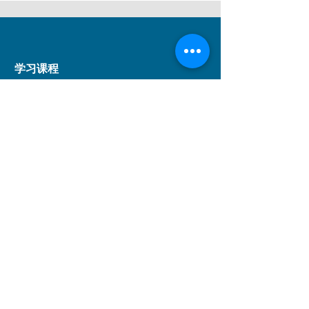
学习课程
短期课程
儿童课程
持续进修基金课程
事业发展课程
音乐剧课程
DSE应用学习课程
学科范围
戏剧
舞蹈
音乐
儿童课程
音乐剧