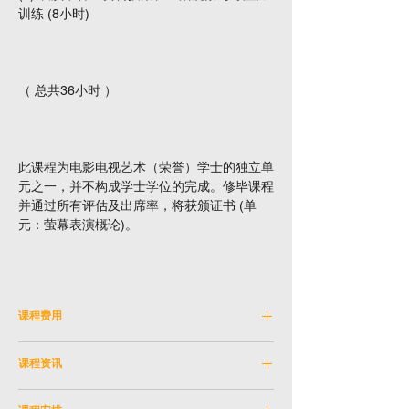
训练 (8小时)
（ 总共36小时 ）
此课程为电影电视艺术（荣誉）学士的独立单
元之一，并不构成学士学位的完成。修毕课程
并通过所有评估及出席率，将获颁证书 (单
元：萤幕表演概论)。
课程费用
学费：HKD 9,000
课程资讯
(共分3期缴交，每期HKD 3,000)
课程编号：
CEF_FTV260519A
*首次申请持续进修基金资助之申请者，可获