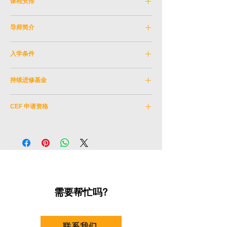
课程安排
资历架构级别：
5
资助课程费用高达HKD7,200。
(36小时课程
导师
：毛晔颖
日期：2026年5月19日 - 2026年8月18日 (逢
只需HKD 1,800)
教学语言：
粤语
导师简介
周二)
年龄限制：
18岁或以上
(7月7,14日 没有课)
有关持续进修基金资助详情，可查看
导师：毛晔颖
时间：晚上 7:30 - 10:30
https://www.wfsfaa.gov.hk/en/ce/cef/overvie
入学条件
毛晔颖是一位穿梭于剧场、电影及电视圈的全
地点：湾仔香港演艺学院
w.php
。
方位女演员、演出指导及大会司仪。
完成高中课程，及取得
以下一项
成绩：
地址: 香港湾仔告士打道1号
她先后毕业于香港大学文学院及香港演艺学院
持续进修基金
(a) 香港中学文凭考试（HKDSE）
修业期: 共 12 周
戏剧学院 (主修表演)。在演艺学院就读期间荣
(I) 申请者须取得以下成绩 ：
香港演艺学院院校编号:
313
获「杰出演员奖」。作为业界知名的演出指
(i) 英文科取得三级或以上 ；及
CEF 申请资格
CEF课程编号:
32Z163102
导，毛晔颖擅长于拍摄现场引导演员进入情绪
(ii) 中文科取得三级或以上 ；及
与角色，挖掘演员潜能，架构演员与导演的桥
(1) 本学院规定的课程评核取得总分50%以上
(iii) 数学科取得二级或以上 ；及
此课程已被纳入持续进修基金可获发还款课程
梁。曾为多部口碑佳作担任现场指导，包括横
合格成绩
(iv) 公民与社会发展科成绩「达标」；及
的名单中。本单元所属之主体课程(电影电视
扫奖项的电影《正义回廊》、电影《爸爸》，
(2) 课堂出席率不少于课程总上课时数的70%
(v) 其他一科取得二级或以上（应用学习科成
艺术（荣誉）学士)在资历架构下获得认可(资
以及ViuTV 热播剧集《十七年命运周期》。
绩「达标」可计算在内）
歴架构第5级)。
镜头之外，毛晔颖亦是一位资深教育的导师，
致力于为业界培育新一代的影视表演人才。
(b) 学院所颁发之基础（学科*）文凭，并达至
学院衔接学士课程的要求。
需要帮忙吗?
（*粤剧或舞蹈或戏剧或音乐或舞台及制作艺
术其中一项学科）
联系我们