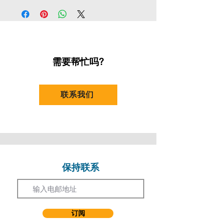
时间：
晚上7:30 - 9:30
凡持有残疾人士登记证之人士 (10%)
地点：
石硖尾排演室
[优惠券代码﹕
REGD10
]
曾于加拿大居住、读书及工作。先后毕业于加
地址:
九龙石硖尾白田街30号
拿大卡里大学学士、香港演艺学院荣誉学士及
课数：
8
凡持有效全日制学生证之人士 (20%) (16岁或
戏剧艺术硕士。曾获得奖学金及赴海外进行艺
以上)
术文化交流。曾参与多部话剧、音乐剧、学校
[优惠券代码﹕
FTST20
]
巡演及监狱剧场等演出，亦担任司仪、电视、
需要帮忙吗?
电影及广告等工作。现为自由身演员、编导、
凡持有效香港教育工作者联会会员卡之人士
演教师及戏剧导师，有十多年教授幼儿、儿童
(10%)
及青少年的经验，曾于多个本地剧团及中、小
联系我们
[优惠券代码﹕
HKFEW
]
学任教戏剧，如香港话剧团、中英剧团、香港
儿童音乐剧团等……
优惠只适用于持证人，若持证人替他人报名则
不能享有优惠。
2010年开始为香港演艺学院应用学习课程导
师，现为香港戏剧协会舞台剧奖评审。近年来
优惠不适用于注明「不设优惠」之课程。
参与演出有：音乐剧：利玛窦、演戏家族《一
水南天》、《仲夏夜之梦》。
保持联系
以上优惠不能与其他优惠同时使用。
Email
优惠不适用于持续进修基金之课程。
如有争议，演艺进修学院保留最终决议权。
订阅