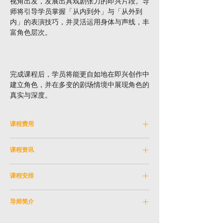
视角出发，发展出具戏剧张力的即兴片段。导
师将引导学员掌握「从内到外」与「从外到
内」的表演技巧，并灵活运用身体与声线，丰
富角色层次。
完成课程后，学员将能更自如地在即兴创作中
建立角色，并在多变的剧场情境中展现角色的
真实与深度。
课程费用
费用：HKD 2,400
课程资讯
以下人士报读指定课程可获优惠。请在结账时
科目编号：
SKM_11AUG2026A
输入优惠券代码。
课程安排
学科：
戏剧
导师：
李家宥
日期：
2026年8月11日 - 2026年10月6日 (逢
凡持有长者咭之人士 (10%)
教学语言：
粤语
导师简介
星期二)
[优惠券代码﹕
SERC10
]
年龄限制：
16岁或以上
(9月22日没有课)
导师：李家宥