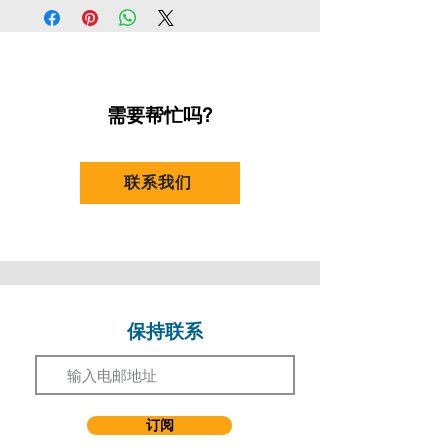
时间：
晚上 7:30 - 9:30
[优惠券代码：
REGD10
]
毕业于香港演艺学院舞台及制作艺术学士（荣
实习课堂：
(日期及地点待定)
誉）学位课程，专修舞台及项目管理。
地点：
石硖尾排演室
凡持有效全日制学生证之人士 (20%) (16岁或
地址：
九龙石硖尾白田街30号
以上)
曾参与不同制作，如风车草剧团 《ANA
课数：
7+1实习课堂 (实习课堂视乎各班收生
[优惠券代码：
FTST20
]
2.0》、新演员剧场2025 《我不好爱》；恐怖
需要帮忙吗?
人数而决定是否举办)
在线 x 6DX Production《一楼一会》、《死
凡持有效香港教育工作者联会会员卡之人士
鬼老婆》；演艺进修学院《奋青乐与路
(10%)
2024》；法国五月艺术节《香西法兰港》；
联系我们
[优惠券代码：
HKFEW
]
四虫《各位起筷》；一条裤制作《撒旦狂
笔》、《金童子》香港及法国演出；一路青空
优惠只适用於持证人，若持证人替他人报名则
《我阿妈系海盗王?!》、《Hello~自己》；剧
不能享有优惠。
场空间《神探福迩，字摩斯》、《梦绻塘
西》；香港演艺学院《You're a good man,
优惠不适用于注明「不设优惠」之课程。
Charlie Brown》、《大刀王五》、《陈蕾
Orange & Blue Concert》等。
保持联系
优惠不适用于持续进修基金之课程。
Email
曾担任Practical Training on Stage
以上优惠不能与其他优惠同时使用。
Production "Sing Out 2024"及不同机构的导
师，教授舞台制作、技术、后台支援等相关知
如有争议，演艺进修学院保留最终决议权。
订阅
识。