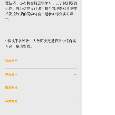
理技巧，亦有机会於剧场学习，以了解剧场的
运作。舞台灯光设计课丶舞台管理课和音响技
术及控制课的同学将会一起参加综合实习课
**。
**将视乎各班收生人数而决定是否举办综合实
习课，敬请留意。
课程费用
费用: HKD 3,410
课程资讯
以下人士报读指定课程可获优惠。请在结账时
科目编号：
SKM_15JUN2026A
输入优惠券代码。
课程安排
学科：
舞台及制作艺术
导师：邝梓珊
日期：
2026年6月15日 - 2026年8月31日 (逢
凡持有长者咭之人士 (10%)
教学语言：
粤语
导师简介
星期一)
[优惠券代码：
SERC10
]
年龄限制：
16岁或以上
(7月6日、7月13日、7月20日、8月17日及8
导师：邝梓珊
月24日没有课)
凡持有残疾人士登记证之人士 (10%)