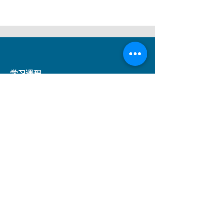
学习课程
短期课程
儿童课程
持续进修基金课程
事业发展课程
音乐剧课程
DSE应用学习课程
学科范围
戏剧
舞蹈
音乐