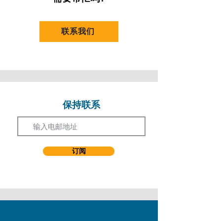
人数而决定是否举办)
多年来曾与不同艺团合作，曾参与制作包括：
凡持有效香港教育工作者联会会员卡之人士
榞剧场 Radix Troupe《咫尺光年》、《小岛
(10%)
云香》、《榞创．异－当人类的灵魂滞留地
联系我们
[优惠券代码：
HKFEW
]
上》、《在牛池湾转角遇上彩虹》、 影话戏
Cinematic Theatre《一丝不挂》、《看着
优惠只适用於持证人，若持证人替他人报名则
你》（香港、日本及韩国重演）、《我的50
不能享有优惠。
呎豪华生活》（首演及多次重演）、《那一
夜，你来收楼》、《盛宴》（首演及阿得莱德
优惠不适用于注明「不设优惠」之课程。
艺穗节重演）、 iStage《走音大联萌》（重
演）、 The Nonsensemakers (糊涂戏班)
保持联系
优惠不适用于持续进修基金之课程。
Email
《玛丽皇后》、 West Kowloon Cultural
District 西九文化区《霸王别姬》（香港及多
以上优惠不能与其他优惠同时使用。
次重演）、 香港话剧团Hong Kong
Repertory Theatre x Post《伊狄帕斯．猪亦
如有争议，演艺进修学院保留最终决议权。
订阅
拍尸》、《祝你女途愉快》、 Room 9
Dance Theatre《兔子先生的时光旅行》、福
建省梨园戏实验剧团《陈仲子》、
3Amis《乔「乐」无穷咖啡馆》、 中英剧团
Chung Ying Theatre Company《罗生门》、
POP Theatre 普剧场《贝贝的文字冒险》
（首演及重演）等。