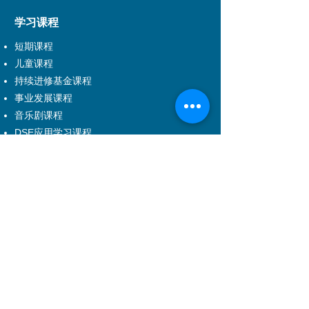
现为自由舞台工作者，并于演艺进修学院兼职
学习课程
任教。
短期课程
儿童课程
持续进修基金课程
事业发展课程
音乐剧课程
DSE应用学习课程
学科范围
戏剧
舞蹈
音乐
儿童课程
音乐剧
舞台及制作艺术
电影电视