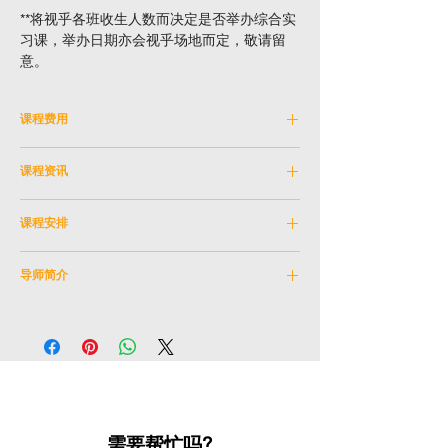
**将视乎各班收生人数而决定是否举办综合实
习课，举办日期亦会视乎场地而定，敬请留
意。
课程费用
学费: HKD 5,120
课程资讯
以下人士报读指定课程可获优惠。请在结账时
科目编号：
SKM_14JUL2026A
输入优惠券代码。
课程安排
学科：
舞台及制作艺术
导师：
溫新康
日期：
2026年7月14日 - 2026年9月15日 (逢
凡持有长者咭之人士 (10%)
教学语言：
粤语
导师简介
星期二)
[优惠券代码：
SERC10
]
年龄限制：
16岁或以上
(8月18日及9月1日没有堂)
导师：溫新康
时间：
晚上 7:30 - 10:30
凡持有残疾人士登记证之人士 (10%)
实习课堂：
2026年9月13日 (星期日); 上午
[优惠券代码：
REGD10
]
温氏为 Freelancer Production Company 之
9:00 - 下午6:00
始创人之一。毕业于香港演艺学院科艺学院，
地点：
石硖尾排演室
凡持有效全日制学生证之人士 (20%) (16岁或
主修舞台音响设计及音乐录音，获学士荣誉学
地址：
九龙石硖尾白田街30号
以上)
位。
课数：
8+1实习课堂 (实习课堂视乎各班收生
[优惠券代码：
FTST20
]
需要帮忙吗?