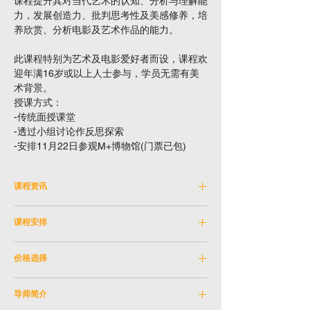
课程提升其对当代艺术的认知、分析与理解能
力，发展创造力、批判思考性及美感修养，培
养欣赏、分析电影及艺术作品的能力。
此课程特别为艺术及电影爱好者而设，课程欢
迎年满16岁或以上人士参与，学员无需有美
术背景。
授课方式：
-传统面授课堂
-透过小组讨论作反思探索
-安排11月22日参观M+博物馆(门票已包)
课程资讯
科目编号：EEXC_29OCT2024A
课程安排
学科：电影电视
导师：张蚊
日期：2024年10月29日-12月17日(逢星期
教学语言：粤语
价格选择
二)
年龄限制：16岁或以上
( 11月19日沒有课)
以下人士报读指定课程可获优惠。请在结账时
时间：晚上7:30-10:30
导师简介
输入优惠券代码。
地点：湾仔香港演艺学院