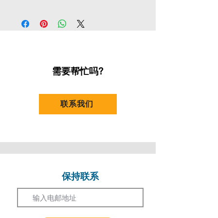
导师: 张蚊
课数： 8
凡持有长者咭之人士 (10%)
视像导演｜香港电影美术及服装指导｜艺术家
[优惠券代码：
SERC10
]
曾于北爱尔兰、柏林及伦敦留学，2005年于
凡持有残疾人士登记证之人士 (10%)
伦敦艺术大学切尔西艺术学院毕业，并于
[优惠券代码：
REGD10
]
2017 年修毕墨尔本皇家理工大学艺术硕士学
位。张氏于电影行业担任美术工作超过二十
需要帮忙吗?
凡持有效全日制学生证之人 (20%)
年，跟许多导演合作无间，过往十年来，曾六
(16岁或以上)
次获得香港电影金像奖提名最佳美术指导及最
[优惠券代码：
FTST20
]
佳造型设计奖，电影包括《僵尸》（2013
联系我们
）、《空手道》（2017）、《翠丝》
凡持有效香港教育工作者联会会员卡之人士
（2018）、《饭戏攻心》（2022）及《年少
(10%)
日记》（2023）。近年亦开始导演工作，拍
[优惠券代码：
HKFEW
]
摄短片及广告，并获得国际殊荣及认可。
优惠只适用於持证人，若持证人替他人报名则
不能享有优惠。优惠不适用於注明「不设优
保持联系
惠」之课程。
Email
以上优惠不能与其他优惠同时使用。
如有争议，演艺进修学院保留最终决议权。