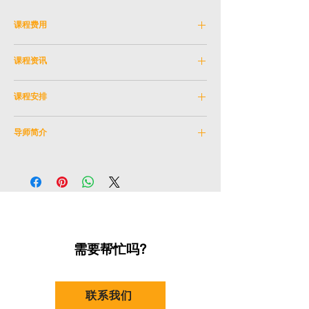
课程费用
费用：HK$ 5,100
课程资讯
以下人士报读指定课程可获优惠。请在结账时
科目编号：
SKM_3SEP2026A
输入优惠券代码。
课程安排
学科：
电影电视
导师：
王文泽
日期：
2026年9月3日 - 2026年11月12日 (逢
凡持有长者咭之人士 (10%)
教学语言：
粤语
导师简介
星期四)
[优惠券代码﹕
SERC10
]
年龄限制：
16岁或以上
(10月1日没有课)
导师：王文泽
时间：
晚上7:30 - 10:30
凡持有残疾人士登记证之人士 (10%)
地点：
石硖尾排演室及石排湾M21
[优惠券代码﹕
REGD10
]
王文泽毕业于香港演艺学院电影电视系（一级
*9月24日, 10月8日及10月15日上堂地点 - 石
荣誉），主修导演；在学时曾获奖学金到国立
排湾M21
凡持有效全日制学生证之人士 (20%)
台北艺术大学（北艺大）电影研究所作交换
地址：
九龙石硖尾白田街30号及香港香港仔
[优惠券代码﹕
FTST20
]
生。编导作品曾入选荷兰鹿特丹国际电影节、
石排湾村石排湾商场
香港鲜浪潮国际电影节、FIRST青年电影展等
需要帮忙吗?
课数：
10
凡持有效香港教育工作者联会会员卡之人士
等；同时也有涉足不同类型幕前表演工作，于
(10%)
2024年参选表演戏剧真人秀《选角》，并跻
[优惠券代码﹕
HKFEW
]
身最后八强。
联系我们