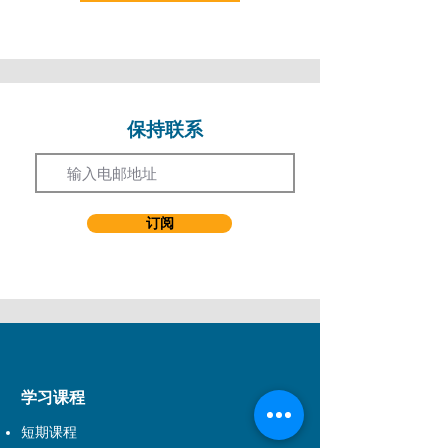
优惠只适用于持证人，若持证人替他人报名则
不能享有优惠。
优惠不适用于注明「不设优惠」之课程。
优惠不适用于持续进修基金之课程。
保持联系
Email
以上优惠不能与其他优惠同时使用。
如有争议，演艺进修学院保留最终决议权。
订阅
学习课程
短期课程