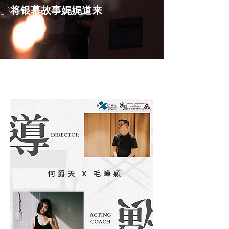
将银幕故事娓娓道来