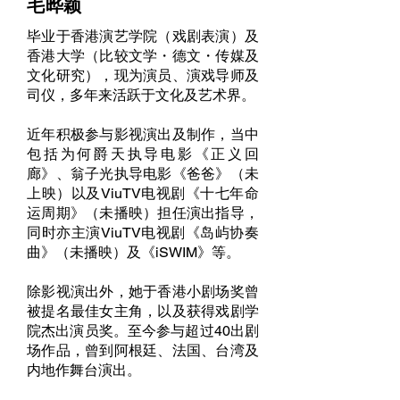
毛晔颖
毕业于香港演艺学院（戏剧表演）及
香港大学（比较文学・德文・传媒及
文化研究），现为演员、演戏导师及
司仪，多年来活跃于文化及艺术界。
近年积极参与影视演出及制作，当中
包括为何爵天执导电影《正义回
廊》、翁子光执导电影《爸爸》（未
上映）以及ViuTV电视剧《十七年命
运周期》（未播映）担任演出指导，
同时亦主演ViuTV电视剧《岛屿协奏
曲》（未播映）及《iSWIM》等。
除影视演出外，她于香港小剧场奖曾
被提名最佳女主角，以及获得戏剧学
院杰出演员奖。至今参与超过40出剧
场作品，曾到阿根廷、法国、台湾及
内地作舞台演出。