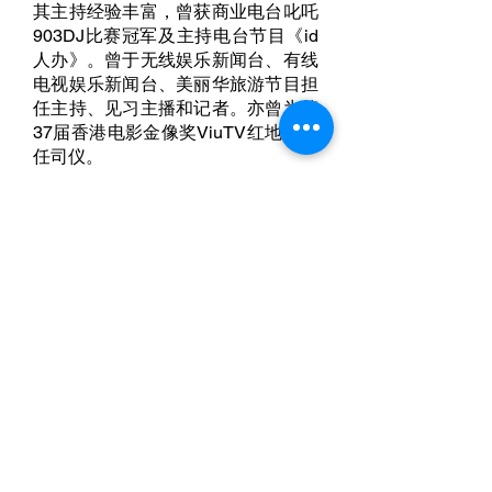
其主持经验丰富，曾获商业电台叱吒
903DJ比赛冠军及主持电台节目《id
人办》。曾于无线娱乐新闻台、有线
电视娱乐新闻台、美丽华旅游节目担
任主持、见习主播和记者。亦曾为第
37届香港电影金像奖ViuTV红地毡担
任司仪。
保持联系
Email
订阅