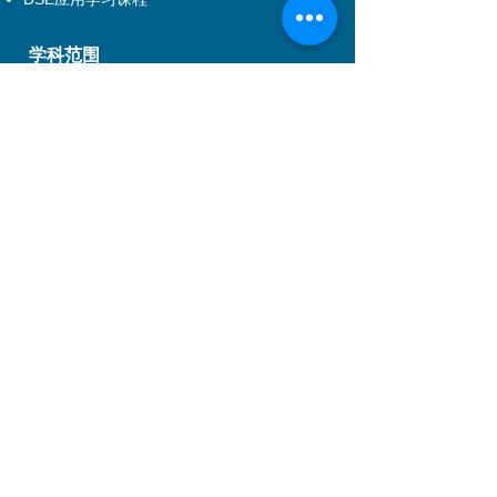
学科范围
戏剧
舞蹈
音乐
儿童课程
音乐剧
舞台及制作艺术
电影电视
管理培训
特制服务
特制服务介绍
企业培训
到校制作及校本特制课程
演出制作