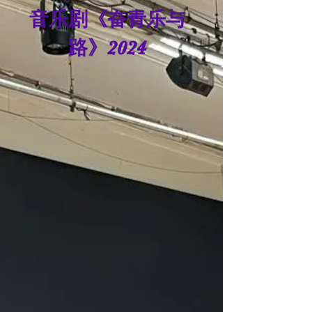
音乐剧《奋青乐与
路》2024