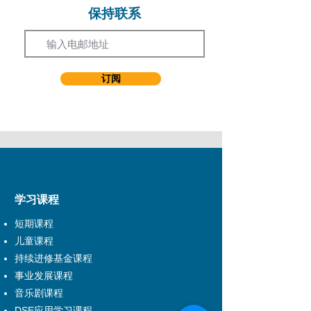
保持联系
Email
剧坛顶尖班底伙拍年轻
创作人 联同新一代热血
奋青，炮制2024年新版
订阅
本
利希慎基金赞助
演艺进修学院主办及制作
学习课程
短期课程
儿童课程
持续进修基金课程
事业发展课程
音乐剧课程
DSE应用学习课程