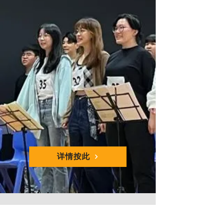
详情按此
高世章 X 岑伟宗 X 庄
梅岩