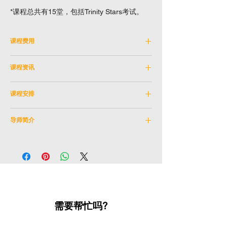
*课程总共有15堂，包括Trinity Stars考试。
课程费用
费用：HKD 4,150
课程资讯
全日制学生优惠不适用
如有争议，演艺进修学院保留最终决议权。
科目编号：
SKM_1SEP2026A
课程安排
学科：
儿童
导师：
何钰基
日期：
2026年9月1日 - 2026年12月8日 (逢星
教学语言：
英文
导师简介
期二)
年龄限制：
3 - 4岁
Trinity Stars考試日期：
考试安排待定
导师：何钰基
時間：
下午4:30 - 下午5:30
何氏拥有多年丰富的音乐剧演出及编舞经验，
地點：
石硤尾排演室
其背景涵盖舞台制作及青少年音乐剧发展。近
地址：
九龍石硤尾白田街30號
年参与之演出包括：《盂兰传说》丶《萤火
課數：
15
虫》丶《细凤1959》丶《布拉格·1968》丶
《西游记》丶《小飞侠》等。
需要帮忙吗?
何氏对艺术教育及青少年音乐发展充满热诚，
亦曾与不同剧团和机构合作，致力推广舞蹈及