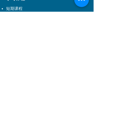
短期课程
儿童课程
持续进修基金课程
事业发展课程
音乐剧课程
DSE应用学习课程
学科范围
戏剧
舞蹈
音乐
儿童课程
音乐剧
舞台及制作艺术
电影电视
管理培训