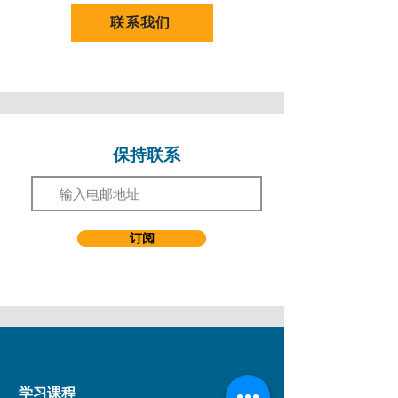
剧场教育，当中包括香港儿童音乐剧团丶香港
联系我们
歌剧院儿童合唱团丶香港大学附属学院合唱团
等。何氏相信在启发性的教学环境中，能够培
养学生的创意丶自信及舞台表现力。
何氏毕业於香港演艺学院演艺进修学院，主修
音乐剧，获培生英国商业与技术教育委员会第
五级英国国家表演艺术高级证书文凭，於毕业
保持联系
Email
之年获「杰出学生奖」。
订阅
学习课程